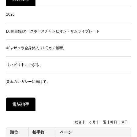
2026
[刀剣目録]ダークホースチャンピオン・サムライブレード
ギャザクラ全身銘入りHQガチ禁断。
リハビリ中にござる。
黄金のレガシーに向けて。
電脳拍手
|
|
|
|
総合
一ヶ月
一週
昨日
今日
順位
拍手数
ページ