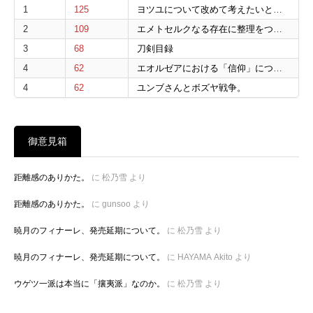
1
125
ヨツユについて改めて考えたいと思う。
2
109
エメトセルクなる存在に整理をつけたいと
3
68
刀剣目録
4
62
エオルゼアにおける「信仰」について。
4
62
ユンブさんとボズヤ戦争。
御意見箱
距離感のありかた。
に
松乃雪
より
距離感のありかた。
に
gunsoo
より
暁月のフィナーレ、発売延期について。
に
松乃雪
より
暁月のフィナーレ、発売延期について。
に
HAYAMA Akito
より
ウゲツ一派は本当に「攘夷派」なのか。
に
松乃雪
より