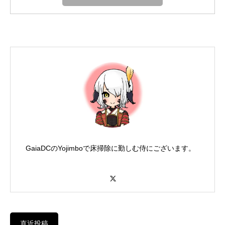
GaiaDCのYojimboで床掃除に勤しむ侍にございます。
X
直近投稿