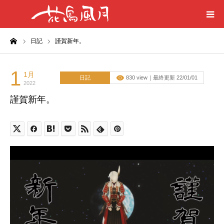
ーム
日記
謹賀新年。
ホーム
はじめに
1
1月
日記
830 view｜最終更新 22/01/01
2022
謹賀新年。
刀剣目録
プライバシーポリシー