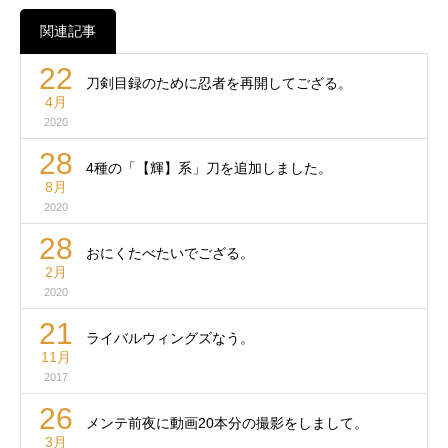
関連記事
22
刀剣目録のために忍者を再開してござる。
4月
2020
28
4種の「【輝】系」刀を追加しました。
8月
2020
28
おにくたべたいでござる。
2月
2020
21
ライバルウィングズなう。
11月
2017
26
メンテ前夜に動画20本分の撮影をしまして。
3月