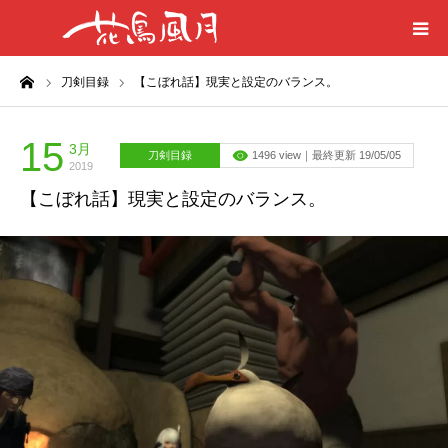
ーム
刀剣目録
【こぼれ話】現実と設定のバランス。
ホーム
はじめに
15
3月
刀剣目録
1496 view｜最終更新 19/05/05
2019
【こぼれ話】現実と設定のバランス。
刀剣目録
プライバシーポリシー