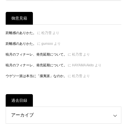
御意見箱
距離感のありかた。
に
松乃雪
より
距離感のありかた。
に
gunsoo
より
暁月のフィナーレ、発売延期について。
に
松乃雪
より
暁月のフィナーレ、発売延期について。
に
HAYAMA Akito
より
ウゲツ一派は本当に「攘夷派」なのか。
に
松乃雪
より
過去目録