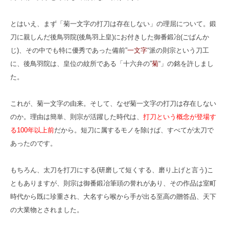
とはいえ、まず「菊一文字の打刀は存在しない」の理屈について。鍛
刀に親しんだ後鳥羽院(後鳥羽上皇)にお付きした御番鍛冶(ごばんか
じ)、その中でも特に優秀であった備前”
一文字
“派の則宗という刀工
に、後鳥羽院は、皇位の紋所である「十六弁の”
菊
“」の銘を許しまし
た。
これが、菊一文字の由来。そして、なぜ菊一文字の打刀は存在しない
のか。理由は簡単、則宗が活躍した時代は、
打刀という概念が登場す
る100年以上前
だから。短刀に属するモノを除けば、すべてが太刀で
あったのです。
もちろん、太刀を打刀にする(研磨して短くする、磨り上げと言う)こ
ともありますが、則宗は御番鍛冶筆頭の誉れがあり、その作品は室町
時代から既に珍重され、大名すら喉から手が出る至高の贈答品、天下
の大業物とされました。