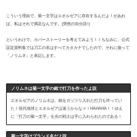
こういう理由で、菊一文字はエオルゼアに存在するんだよ！があれ
ば、私はそれで満足なんです。(突然の自分語り
というわけで、カバーストーリーを考えてみよう！！ちなみに、公式
設定資料集では刀工の名はすべてカタカナでしたので、それに倣って
「ノリムネ」と表記します。
ノリムネは菊一文字の銘で打刀を作ったよ説
エオルゼアのノリムネは、銘をガッツリ入れた打刀も作ってい
た！現代地球とエオルゼアは違うからなァ！HAHAHA！！ゆえ
に「打刀の菊一文字」を光の戦士は手に入れられたのである！
菊一文字はブランド名だよ説