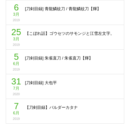
6
[刀剣目録] 青龍鱗紋刀 / 青龍鱗紋刀【輝】
3月
2019
25
【こぼれ話】ゴウセツのサモンジと江雪左文字。
3月
2019
5
[刀剣目録] 朱雀直刀 / 朱雀直刀【輝】
6月
2019
31
[刀剣目録] 大包平
7月
2020
7
【刀剣目録】バルダーカタナ
6月
2019