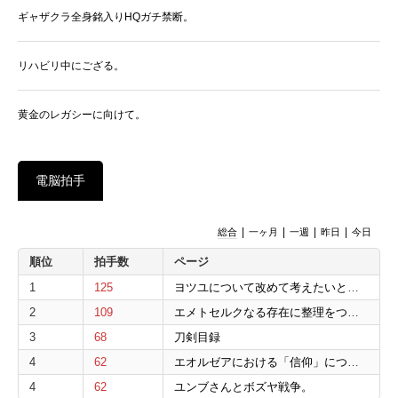
ギャザクラ全身銘入りHQガチ禁断。
リハビリ中にござる。
黄金のレガシーに向けて。
電脳拍手
|
|
|
|
総合
一ヶ月
一週
昨日
今日
順位
拍手数
ページ
1
125
ヨツユについて改めて考えたいと思う。
2
109
エメトセルクなる存在に整理をつけたいと思う。
3
68
刀剣目録
4
62
エオルゼアにおける「信仰」について。
4
62
ユンブさんとボズヤ戦争。