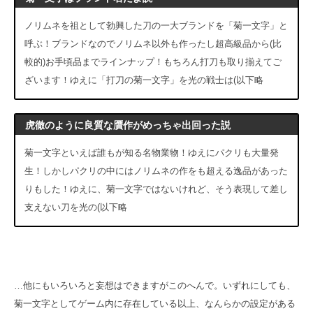
ノリムネを祖として勃興した刀の一大ブランドを「菊一文字」と
呼ぶ！ブランドなのでノリムネ以外も作ったし超高級品から(比
較的)お手頃品までラインナップ！もちろん打刀も取り揃えてご
ざいます！ゆえに「打刀の菊一文字」を光の戦士は(以下略
虎徹のように良質な贋作がめっちゃ出回った説
菊一文字といえば誰もが知る名物業物！ゆえにパクリも大量発
生！しかしパクリの中にはノリムネの作をも超える逸品があった
りもした！ゆえに、菊一文字ではないけれど、そう表現して差し
支えない刀を光の(以下略
…他にもいろいろと妄想はできますがこのへんで。いずれにしても、
菊一文字としてゲーム内に存在している以上、なんらかの設定がある