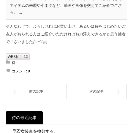
アイテムの来歴や小ネタなど、動画や画像を交えてご紹介でござ
る。 ...
そんなわけで、よろしければお買い上げ、あるいは侍をはじめたいご
友人がおられる方はご紹介いただければお力添えできるかと思う拙者
でございました₍՞◌′ᵕ‵ू◌₎
WEB拍手
12
侍
コメント:
0
前の記事
次の記事
侍の最近記事
早乙女装束を検分する。