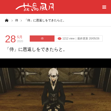
ーム
侍
「侍」に恩返しをできたらと。
ホーム
はじめに
28
5月
侍
1212 view｜最終更新 20/05/26
2020
「侍」に恩返しをできたらと。
刀剣目録
プライバシーポリシー