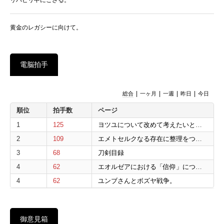
リハビリ中にござる。
黄金のレガシーに向けて。
電脳拍手
|
|
|
|
総合
一ヶ月
一週
昨日
今日
順位
拍手数
ページ
1
125
ヨツユについて改めて考えたいと思う。
2
109
エメトセルクなる存在に整理をつけたいと思う。
3
68
刀剣目録
4
62
エオルゼアにおける「信仰」について。
4
62
ユンブさんとボズヤ戦争。
御意見箱