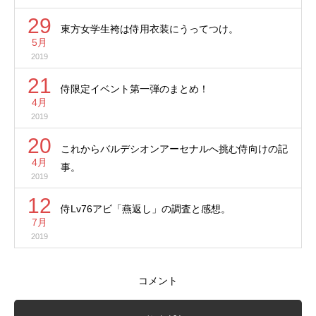
29
東方女学生袴は侍用衣装にうってつけ。
5月
2019
21
侍限定イベント第一弾のまとめ！
4月
2019
20
これからバルデシオンアーセナルへ挑む侍向けの記
4月
事。
2019
12
侍Lv76アビ「燕返し」の調査と感想。
7月
2019
コメント