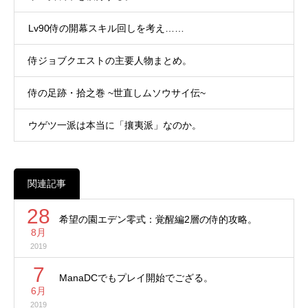
Lv90侍の開幕スキル回しを考え……
侍ジョブクエストの主要人物まとめ。
侍の足跡・拾之巻 ~世直しムソウサイ伝~
ウゲツ一派は本当に「攘夷派」なのか。
関連記事
28
希望の園エデン零式：覚醒編2層の侍的攻略。
8月
2019
7
ManaDCでもプレイ開始でござる。
6月
2019