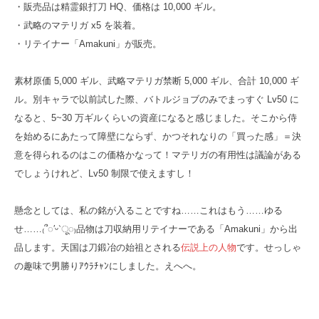
・販売品は精霊銀打刀 HQ、価格は 10,000 ギル。
・武略のマテリガ x5 を装着。
・リテイナー「Amakuni」が販売。
素材原価 5,000 ギル、武略マテリガ禁断 5,000 ギル、合計 10,000 ギ
ル。別キャラで以前試した際、バトルジョブのみでまっすぐ Lv50 に
なると、5~30 万ギルくらいの資産になると感じました。そこから侍
を始めるにあたって障壁にならず、かつそれなりの「買った感」＝決
意を得られるのはこの価格かなって！マテリガの有用性は議論がある
でしょうけれど、Lv50 制限で使えますし！
懸念としては、私の銘が入ることですね……これはもう……ゆる
せ……₍՞◌′ᵕ‵ू◌₎品物は刀収納用リテイナーである「Amakuni」から出
品します。天国は刀鍛冶の始祖とされる
伝説上の人物
です。せっしゃ
の趣味で男勝りｱｳﾗﾁｬﾝにしました。えへへ。