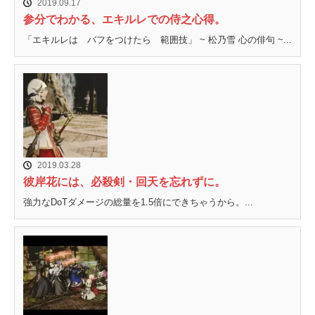
2019.09.17
参分でわかる、エキルレでの侍之心得。
「エキルレは バフをつけたら 範囲技」 ~ 松乃雪 心の俳句 ~...
2019.03.28
彼岸花には、必殺剣・回天を忘れずに。
強力なDoTダメージの総量を1.5倍にできちゃうから。...