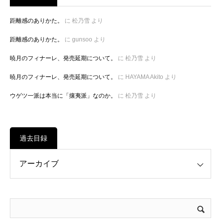
距離感のありかた。
に
松乃雪
より
距離感のありかた。
に
gunsoo
より
暁月のフィナーレ、発売延期について。
に
松乃雪
より
暁月のフィナーレ、発売延期について。
に
HAYAMA Akito
より
ウゲツ一派は本当に「攘夷派」なのか。
に
松乃雪
より
過去目録