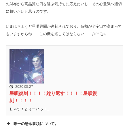
の財布から高品質な刀を選ぶ気持ちに応えたいし、その心意気へ適切
に報いたいと思うのです。
いまはちょうど星唄異聞が復刻されており、侍熱が全宇宙で高まって
もいますからね……この機を逃してはならない……₍՞◌′ᵕ‵ू◌₎
2020.05.27
星唄復刻！！！！繰り返す！！！！星唄復
刻！！！！
じゃす！どぅーいっ！...
唯一の懸念事項について。