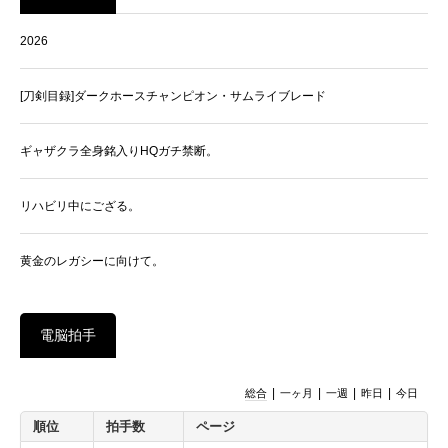
2026
[刀剣目録]ダークホースチャンピオン・サムライブレード
ギャザクラ全身銘入りHQガチ禁断。
リハビリ中にござる。
黄金のレガシーに向けて。
電脳拍手
|
|
|
|
総合
一ヶ月
一週
昨日
今日
順位
拍手数
ページ