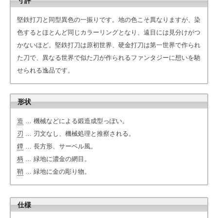
寸評
堅鉄打刀と同型異色の一振りです。地の色こそ異なりますが、染
色するとほとんど同じカラーリングとなり、遠目には見分けがつ
かないほど。堅鉄打刀は原初世界、硬金打刀は第一世界で作られ
た刀で、異なる世界で似た刀が作られるファンタジーに想いを馳
せられる逸品です。
形状
造
… 機械などによる鍛造成型っぽい。
刃
… 刃文なし、機械処理と推察される。
鐔
… 長方形、サーベル風。
柄
… 緑地に濃金の網目。
鞘
… 緑地に金の彫り物。
仕様