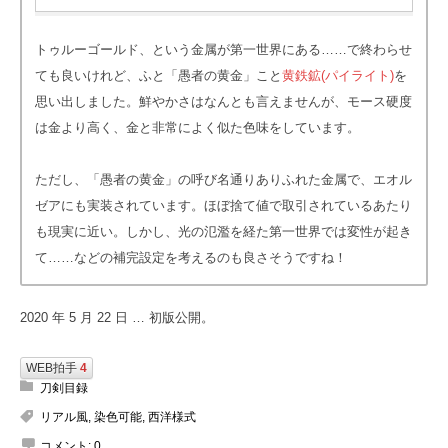
トゥルーゴールド、という金属が第一世界にある……で終わらせ
ても良いけれど、ふと「愚者の黄金」こと
黄鉄鉱(パイライト)
を
思い出しました。鮮やかさはなんとも言えませんが、モース硬度
は金より高く、金と非常によく似た色味をしています。
ただし、「愚者の黄金」の呼び名通りありふれた金属で、エオル
ゼアにも実装されています。ほぼ捨て値で取引されているあたり
も現実に近い。しかし、光の氾濫を経た第一世界では変性が起き
て……などの補完設定を考えるのも良さそうですね！
2020 年 5 月 22 日 … 初版公開。
WEB拍手
4
刀剣目録
リアル風
,
染色可能
,
西洋様式
コメント:
0