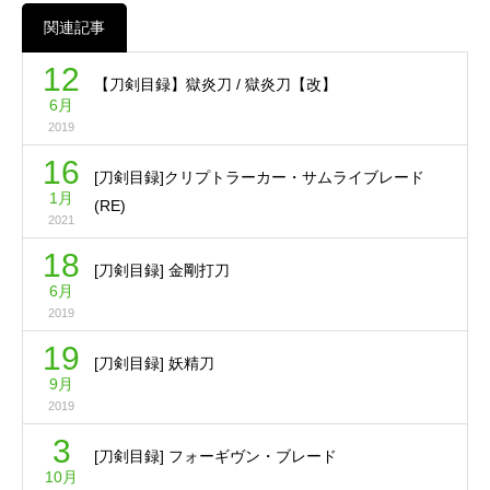
関連記事
12
【刀剣目録】獄炎刀 / 獄炎刀【改】
6月
2019
16
[刀剣目録]クリプトラーカー・サムライブレード
1月
(RE)
2021
18
[刀剣目録] 金剛打刀
6月
2019
19
[刀剣目録] 妖精刀
9月
2019
3
[刀剣目録] フォーギヴン・ブレード
10月