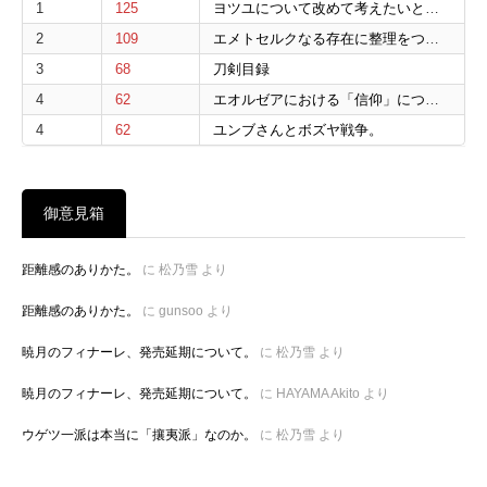
1
125
ヨツユについて改めて考えたいと思う。
2
109
エメトセルクなる存在に整理をつけたいと思う。
3
68
刀剣目録
4
62
エオルゼアにおける「信仰」について。
4
62
ユンブさんとボズヤ戦争。
御意見箱
距離感のありかた。
に
松乃雪
より
距離感のありかた。
に
gunsoo
より
暁月のフィナーレ、発売延期について。
に
松乃雪
より
暁月のフィナーレ、発売延期について。
に
HAYAMA Akito
より
ウゲツ一派は本当に「攘夷派」なのか。
に
松乃雪
より