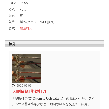
IL/Lv … 395/72
絡繰 … なし
染色 … 可
入手 … 製作/クエスト/NPC販売
公式 …
硬金打刀
検分
2019.09.06
[刀剣目録] 堅鉄打刀
「堅鉄打刀(英:Chromite Uchigatana)」の概観や寸評、アイ
テムの来歴や小ネタなど、動画や画像を交えてご紹介。...