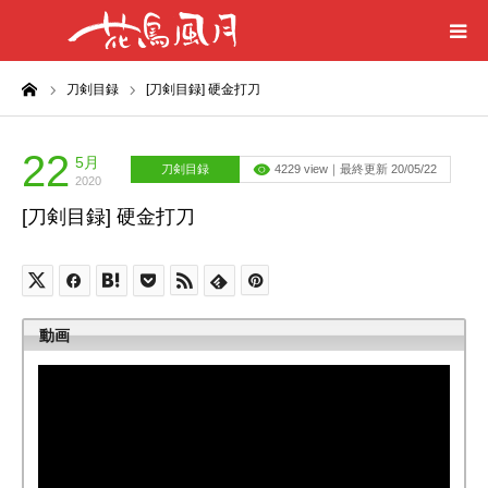
ーム
刀剣目録
[刀剣目録] 硬金打刀
ホーム
はじめに
22
5月
刀剣目録
4229 view｜最終更新 20/05/22
2020
[刀剣目録] 硬金打刀
刀剣目録
プライバシーポリシー
動画