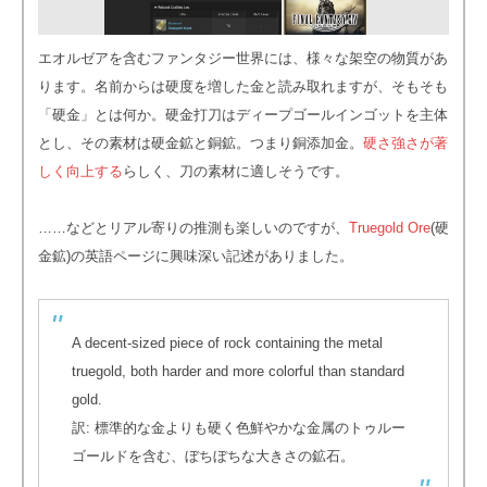
エオルゼアを含むファンタジー世界には、様々な架空の物質があ
ります。名前からは硬度を増した金と読み取れますが、そもそも
「硬金」とは何か。硬金打刀はディープゴールインゴットを主体
とし、その素材は硬金鉱と銅鉱。つまり銅添加金。
硬さ強さが著
しく向上する
らしく、刀の素材に適しそうです。
……などとリアル寄りの推測も楽しいのですが、
Truegold Ore
(硬
金鉱)の英語ページに興味深い記述がありました。
A decent-sized piece of rock containing the metal
truegold, both harder and more colorful than standard
gold.
訳: 標準的な金よりも硬く色鮮やかな金属のトゥルー
ゴールドを含む、ぼちぼちな大きさの鉱石。