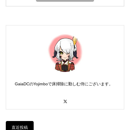
GaiaDCのYojimboで床掃除に勤しむ侍にございます。
X
直近投稿