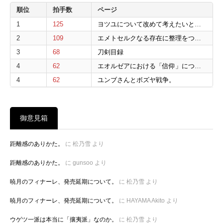
順位
拍手数
ページ
1
125
ヨツユについて改めて考えたいと思う。
2
109
エメトセルクなる存在に整理をつけたいと思う。
3
68
刀剣目録
4
62
エオルゼアにおける「信仰」について。
4
62
ユンブさんとボズヤ戦争。
御意見箱
距離感のありかた。
に
松乃雪
より
距離感のありかた。
に
gunsoo
より
暁月のフィナーレ、発売延期について。
に
松乃雪
より
暁月のフィナーレ、発売延期について。
に
HAYAMA Akito
より
ウゲツ一派は本当に「攘夷派」なのか。
に
松乃雪
より