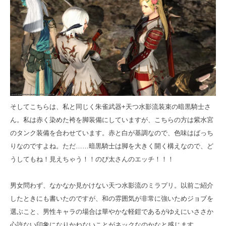
そしてこちらは、私と同じく朱雀武器+天つ水影流装束の暗黒騎士さ
ん。私は赤く染めた袴を脚装備にしていますが、こちらの方は紫水宮
のタンク装備を合わせています。赤と白が基調なので、色味はばっち
りなのですよね。ただ……暗黒騎士は脚を大きく開く構えなので、ど
うしてもね！見えちゃう！！のび太さんのエッチ！！！
男女問わず、なかなか見かけない天つ水影流のミラプリ。以前ご紹介
したときにも書いたのですが、和の雰囲気が非常に強いためジョブを
選ぶこと、男性キャラの場合は華やかな軽鎧であるがゆえにいささか
心許ない印象になりかねないことがネックなのかなと感じます。