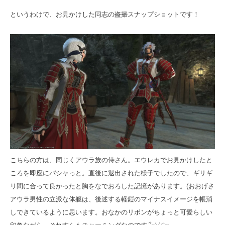
というわけで、お見かけした同志の
盗撮
スナップショットです！
こちらの方は、同じくアウラ族の侍さん。エウレカでお見かけしたと
ころを即座にパシャっと。直後に退出された様子でしたので、ギリギ
リ間に合って良かったと胸をなでおろした記憶があります。(おおげさ
アウラ男性の立派な体躯は、後述する軽鎧のマイナスイメージを帳消
しできているように思います。おなかのリボンがちょっと可愛らしい