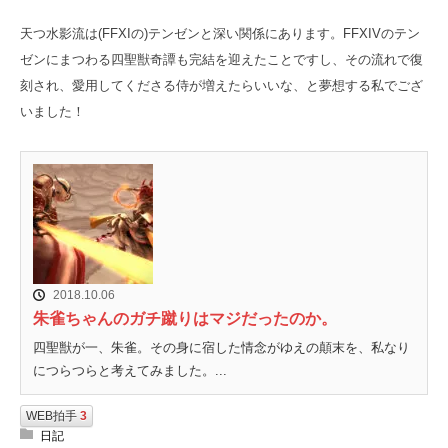
天つ水影流は(FFXIの)テンゼンと深い関係にあります。FFXIVのテン
ゼンにまつわる四聖獣奇譚も完結を迎えたことですし、その流れで復
刻され、愛用してくださる侍が増えたらいいな、と夢想する私でござ
いました！
2018.10.06
朱雀ちゃんのガチ蹴りはマジだったのか。
四聖獣が一、朱雀。その身に宿した情念がゆえの顛末を、私なり
につらつらと考えてみました。...
WEB拍手
3
日記