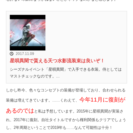
2017.11.09
星唄異聞で貰える天つ水影流装束は良いぞ！
シーズナルイベント「星唄異聞」で入手できる衣装。侍としては
マストチェックなのです。...
しかし昨今、色々なコンセプトの装備が登場しており、合わせられる
今年11月に復刻が
装備は増えてきています。……くわえて、
あるのでは
と私は予想しています。2015年に星唄異聞が実装さ
れ、2017年に復刻。自社タイトルですから権利関係もクリアでしょう
し、2年周期ということで2019年も……なんて可能性は十分！