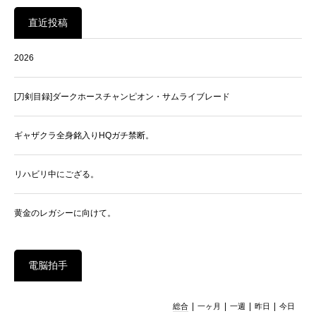
直近投稿
2026
[刀剣目録]ダークホースチャンピオン・サムライブレード
ギャザクラ全身銘入りHQガチ禁断。
リハビリ中にござる。
黄金のレガシーに向けて。
電脳拍手
|
|
|
|
総合
一ヶ月
一週
昨日
今日