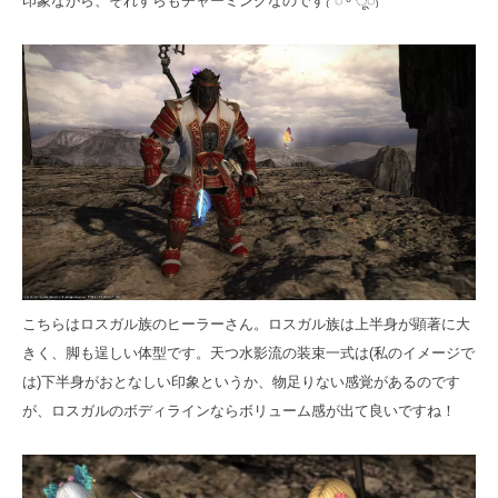
印象ながら、それすらもチャーミングなのです₍՞◌′ᵕ‵ू◌₎
こちらはロスガル族のヒーラーさん。ロスガル族は上半身が顕著に大
きく、脚も逞しい体型です。天つ水影流の装束一式は(私のイメージで
は)下半身がおとなしい印象というか、物足りない感覚があるのです
が、ロスガルのボディラインならボリューム感が出て良いですね！