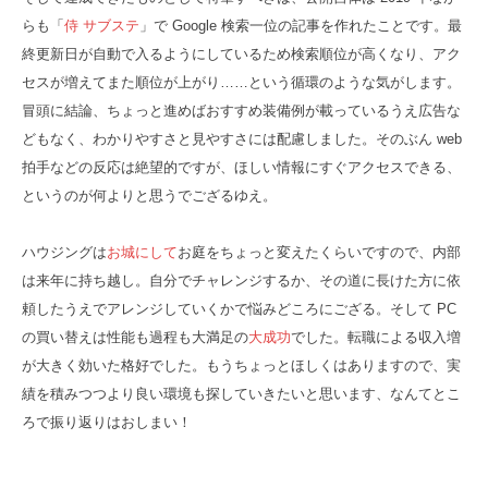
らも「
侍 サブステ
」で Google 検索一位の記事を作れたことです。最
終更新日が自動で入るようにしているため検索順位が高くなり、アク
セスが増えてまた順位が上がり……という循環のような気がします。
冒頭に結論、ちょっと進めばおすすめ装備例が載っているうえ広告な
どもなく、わかりやすさと見やすさには配慮しました。そのぶん web
拍手などの反応は絶望的ですが、ほしい情報にすぐアクセスできる、
というのが何よりと思うでござるゆえ。
ハウジングは
お城にして
お庭をちょっと変えたくらいですので、内部
は来年に持ち越し。自分でチャレンジするか、その道に長けた方に依
頼したうえでアレンジしていくかで悩みどころにござる。そして PC
の買い替えは性能も過程も大満足の
大成功
でした。転職による収入増
が大きく効いた格好でした。もうちょっとほしくはありますので、実
績を積みつつより良い環境も探していきたいと思います、なんてとこ
ろで振り返りはおしまい！