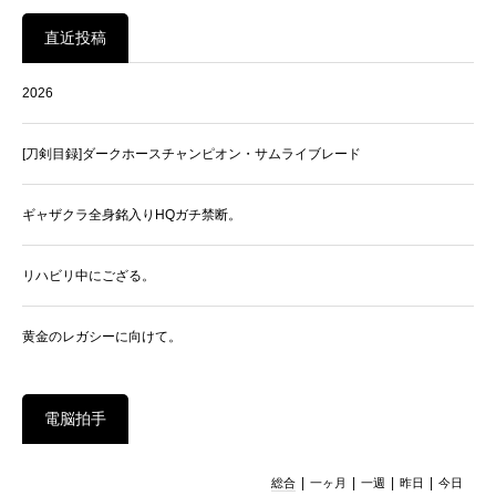
直近投稿
2026
[刀剣目録]ダークホースチャンピオン・サムライブレード
ギャザクラ全身銘入りHQガチ禁断。
リハビリ中にござる。
黄金のレガシーに向けて。
電脳拍手
|
|
|
|
総合
一ヶ月
一週
昨日
今日