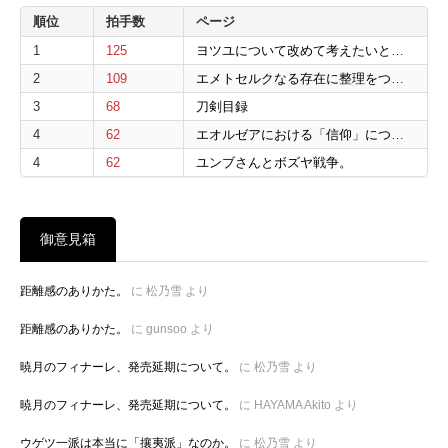
順位
拍手数
ページ
1
125
ヨツユについて改めて考えたいと思う。
2
109
エメトセルクなる存在に整理をつけたいと思う。
3
68
刀剣目録
4
62
エオルゼアにおける「信仰」について。
4
62
ユンブさんとボズヤ戦争。
御意見箱
距離感のありかた。
に
松乃雪
より
距離感のありかた。
に
gunsoo
より
暁月のフィナーレ、発売延期について。
に
松乃雪
より
暁月のフィナーレ、発売延期について。
に
HAYAMA Akito
より
ウゲツ一派は本当に「攘夷派」なのか。
に
松乃雪
より