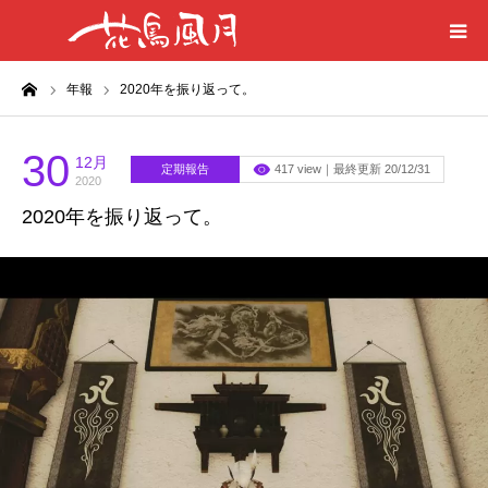
ーム
年報
2020年を振り返って。
ホーム
はじめに
30
12月
定期報告
417 view｜最終更新 20/12/31
2020
2020年を振り返って。
刀剣目録
プライバシーポリシー