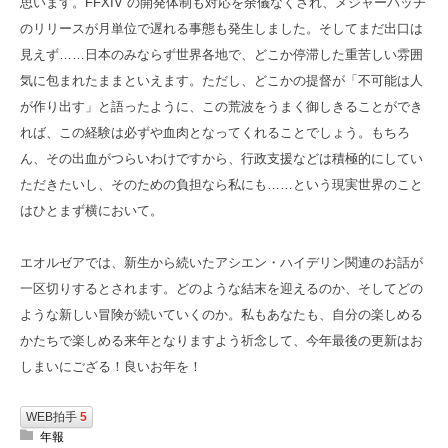
思います。FFXIV の開発体制も対応を余儀なくされ、メジャーパッチ
のリリースが月単位で遅れる事態も発生しました。そしてまだ出口は
見えず……日本のみならず世界各地で、どこか停滞した重苦しい雰囲
気に包まれたままといえます。ただし、どこかの提督が「不可能は人
が作り出す」と語ったように、この荒波をうまく御しきることができ
れば、この経験は必ずや血肉となってくれることでしょう。もちろ
ん、その出血がつらいわけですから、行政支援などは積極的にしてい
ただきたいし、そのための負担なら私にも……という現実世界のこと
はひとまず横において。
エオルゼアでは、新生から続いたアシエン・ハイデリン関連のお話が
一区切りするとされます。どのような結末を迎えるのか、そしてどの
ような新しい冒険が続いていくのか。私もあなたも、自分の楽しめる
かたちで楽しめる来年となりますよう祈念して、今年最後の更新はお
しまいにござる！良いお年を！
WEB拍手
5
年報