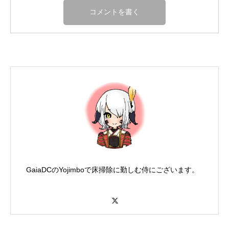
GaiaDCのYojimboで床掃除に勤しむ侍にございます。
X