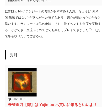
機械生命体、何するものぞ！...
世界観と NPC ランジートの考察がおすすめ＆人気。ちょうど BLM
(※黒魔ではない) が盛んだった頃でもあり、関心が高かったのかなと
思います。ランジートは私の趣味。そして侍イベントも何度か実施す
ることができ、交流ふくめてとても楽しくプレイできました₍՞◌′ᵕ‵ू◌₎
来年もやりたいでござるね。
長月
2020.09.15
朱雀直刀【輝】は Yojimbo へ買いに来るといいよ！