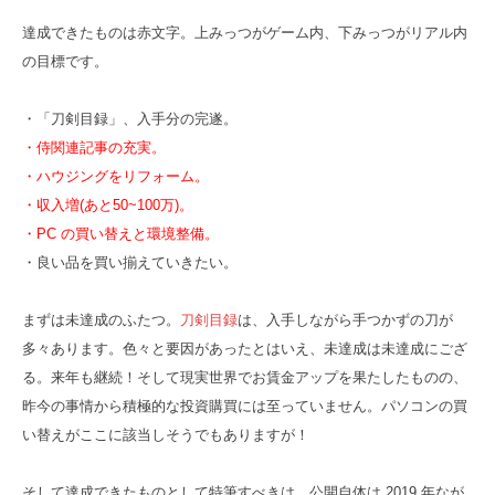
達成できたものは赤文字。上みっつがゲーム内、下みっつがリアル内
の目標です。
・「刀剣目録」、入手分の完遂。
・侍関連記事の充実。
・ハウジングをリフォーム。
・収入増(あと50~100万)。
・PC の買い替えと環境整備。
・良い品を買い揃えていきたい。
まずは未達成のふたつ。
刀剣目録
は、入手しながら手つかずの刀が
多々あります。色々と要因があったとはいえ、未達成は未達成にござ
る。来年も継続！そして現実世界でお賃金アップを果たしたものの、
昨今の事情から積極的な投資購買には至っていません。パソコンの買
い替えがここに該当しそうでもありますが！
そして達成できたものとして特筆すべきは、公開自体は 2019 年なが