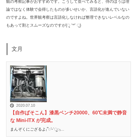
観の考察記事がおすすめです。こうして並べてみると、侍のほうは理
論ではなく体験で会得したものが多いせいか、言語化が進んでいない
のですよね。世界観考察は言語化しなければ整理できないレベルなの
もあって割とスムーズなのですが(ृ ‘꒳’ ृ)
文月
2020.07.10
【自作ぱそこん】漆黒ベンチ20000、60℃未満で静音
な Mini-ITX が完成。
まんぞくにござるよ₍՞◌′ᵕ‵ू◌₎...